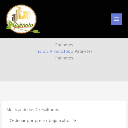
Ir
al
contenido
Patinetes
Inicio
Productos
Patinetes
Patinetes
Ordenado
por
precio:
bajo
a
alto
Mostrando los 2 resultados