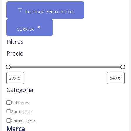
a
FILTRAR PRODUCTOS
t
e
CERRAR
g
o
Filtros
r
Precio
í
a
Categoría
Patinetes
Gama elite
Gama Ligera
Marca