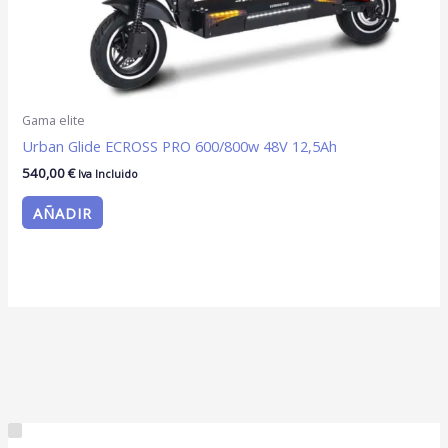
Gama elite
Urban Glide ECROSS PRO 600/800w 48V 12,5Ah
540,00
€
Iva Incluido
AÑADIR
C