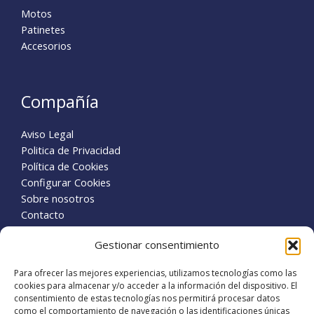
Motos
Patinetes
Accesorios
Compañía
Aviso Legal
Politica de Privacidad
Política de Cookies
Configurar Cookies
Sobre nosotros
Contacto
Business
Gestionar consentimiento
Reclamaciones contra la administración
Para ofrecer las mejores experiencias, utilizamos tecnologías como las
cookies para almacenar y/o acceder a la información del dispositivo. El
Separaciones y divorcios
consentimiento de estas tecnologías nos permitirá procesar datos
como el comportamiento de navegación o las identificaciones únicas