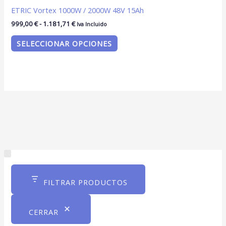
ETRIC Vortex 1000W / 2000W 48V 15Ah
999,00
€
-
1.181,71
€
Iva Incluido
SELECCIONAR OPCIONES
C
a
FILTRAR PRODUCTOS
t
e
CERRAR
g