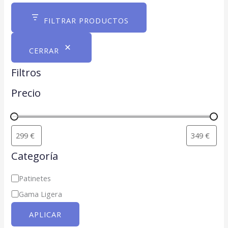
a
FILTRAR PRODUCTOS
t
e
CERRAR
g
o
Filtros
r
Precio
í
a
Categoría
Patinetes
Gama Ligera
APLICAR