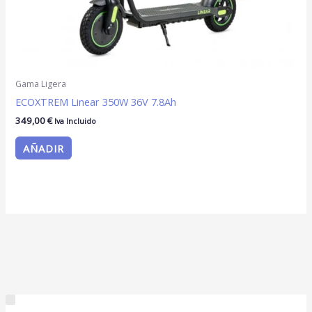
Gama Ligera
ECOXTREM Linear 350W 36V 7.8Ah
349,00
€
Iva Incluido
AÑADIR
C