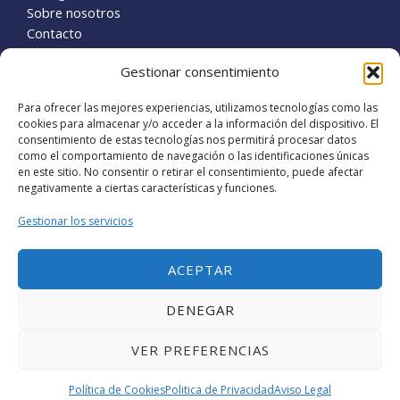
Sobre nosotros
Contacto
Business
Gestionar consentimiento
Reclamaciones contra la administración
Para ofrecer las mejores experiencias, utilizamos tecnologías como las
cookies para almacenar y/o acceder a la información del dispositivo. El
Separaciones y divorcios
consentimiento de estas tecnologías nos permitirá procesar datos
como el comportamiento de navegación o las identificaciones únicas
Localización
en este sitio. No consentir o retirar el consentimiento, puede afectar
negativamente a ciertas características y funciones.
Lucena (Córdoba).
Gestionar los servicios
Calle Rda San Francisco 2.
info@quimoto.es
Nº telf. móvil-678 96 18 56
ACEPTAR
Nº telf. fijo-957 50 39 96
DENEGAR
VER PREFERENCIAS
Copyright © 2026 Quimoto | Powered by Quimoto
Política de Cookies
Politica de Privacidad
Aviso Legal