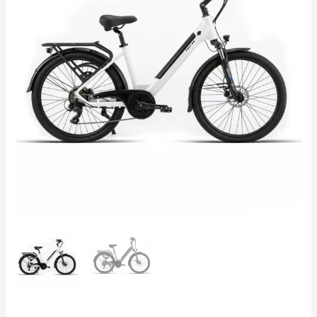
26"
ALUMINIO
F/D
HID
7VEL
cantidad